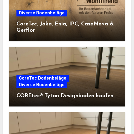
Diverse Bodenbeläge
CoreTec, Joka, Enia, IPC, CasaNova &
Gerflor
CoreTec Bodenbeläge
Diverse Bodenbeläge
COREtec® Tytan Designboden kaufen