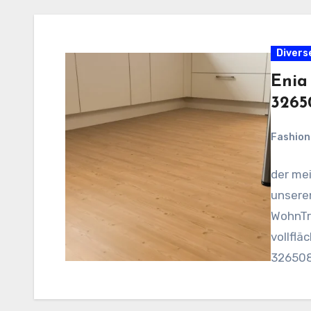
Divers
Enia
3265
Fashio
der me
unsere
WohnTr
vollflä
326508