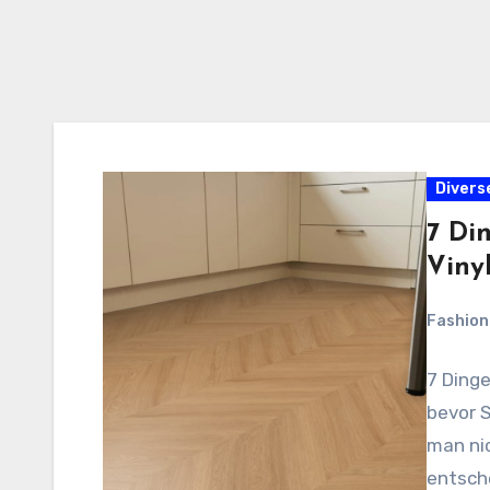
Divers
7 Din
Viny
Fashio
7 Dinge
bevor 
man nic
entsche