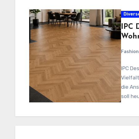
Divers
IPC 
Woh
Fashio
IPC De
Vielfal
die An
soll he