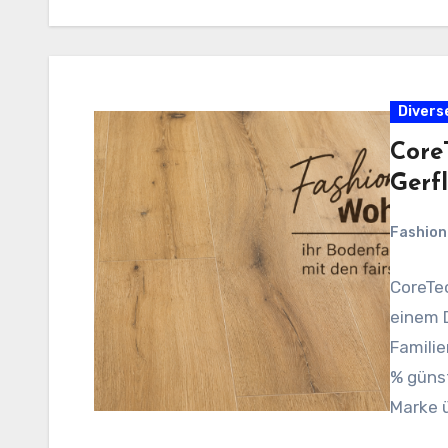
Divers
Core
Gerf
Fashio
CoreTec
einem 
Famili
% güns
Marke ü