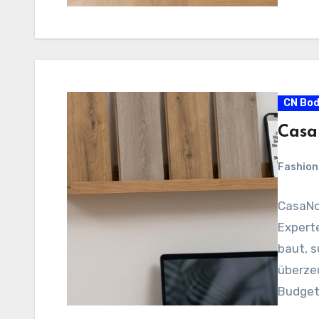
CN Bo
Casa
Fashio
CasaNov
Expert
baut, 
überzeu
Budget