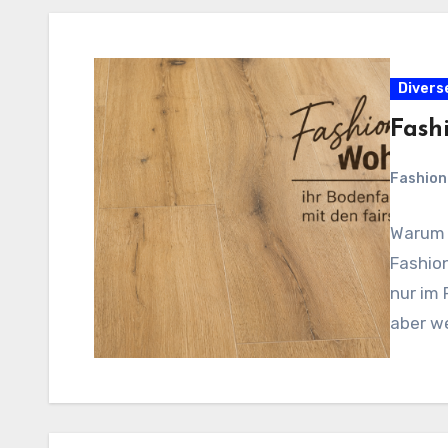
Divers
Fash
Fashio
Warum 
Fashion
nur im 
aber w