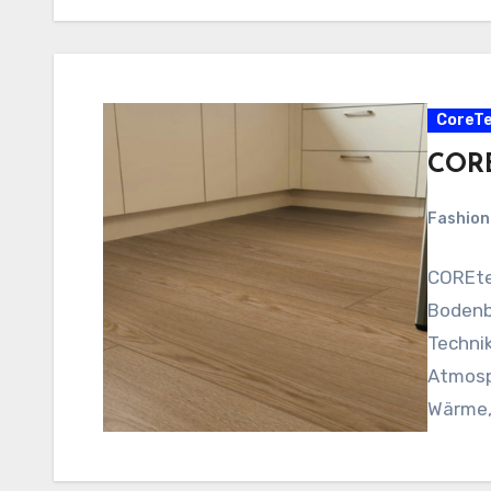
CoreTe
CORE
Fashio
COREte
Bodenbe
Techni
Atmosp
Wärme,
muss…