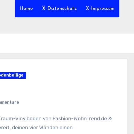
Home
X-Datenschutz
X-Impressum
odenbeläge
mmentare
n Traum-Vinylböden von Fashion-WohnTrend.de &
ereit, deinen vier Wänden einen