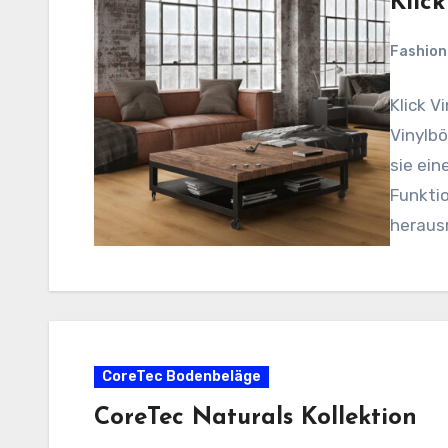
Klic
Fashio
Klick V
Vinylbö
sie ein
Funktio
herausr
Larix…
CoreTec Bodenbeläge
CoreTec Naturals Kollektion