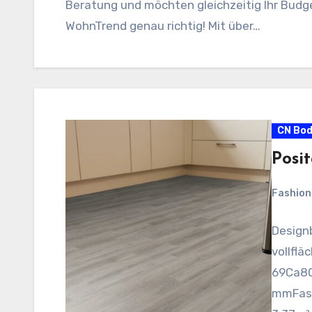
Beratung und möchten gleichzeitig Ihr Budge
WohnTrend genau richtig! Mit über…
CN Bo
Posi
Fashio
Design
vollflä
69Ca80E
mmFase 