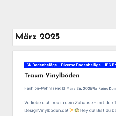
März 2025
CN Bodenbeläge
Diverse Bodenbeläge
IPC B
Traum-Vinylböden
Fashion-WohnTrend
März 26, 2025
Keine Ko
Verliebe dich neu in dein Zuhause – mit de
DesignVinylboden.de!
Hey du! Bist du b