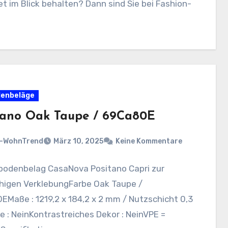
t im Blick behalten? Dann sind Sie bei Fashion-
denbeläge
tano Oak Taupe / 69Ca80E
n-WohnTrend
März 10, 2025
Keine Kommentare
bodenbelag CasaNova Positano Capri zur
chigen VerklebungFarbe Oak Taupe /
Maße : 1219,2 x 184,2 x 2 mm / Nutzschicht 0,3
: NeinKontrastreiches Dekor : NeinVPE =