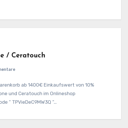
e / Ceratouch
mentare
Warenkorb ab 1400€ Einkaufswert von 10%
tone und Ceratouch im Onlineshop
code “ TPVieDeC9MW3Q “…