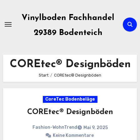
Zum
Inhalt
Vinylboden Fachhandel
springen
29389 Bodenteich
COREtec® Designböden
Start
COREtec® Designböden
CoreTec Bodenbeläge
COREtec® Designböden
Fashion-WohnTrend
Mai 9, 2025
Keine Kommentare