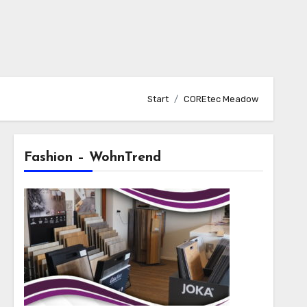
Start
COREtec Meadow
Fashion – WohnTrend