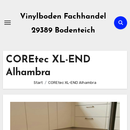
Zum
Inhalt
Vinylboden Fachhandel
springen
29389 Bodenteich
COREtec XL-END
Alhambra
Start
COREtec XL-END Alhambra