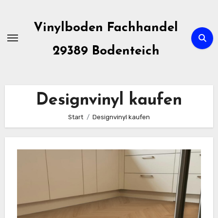
Zum
Inhalt
Vinylboden Fachhandel
springen
29389 Bodenteich
Designvinyl kaufen
Start
Designvinyl kaufen