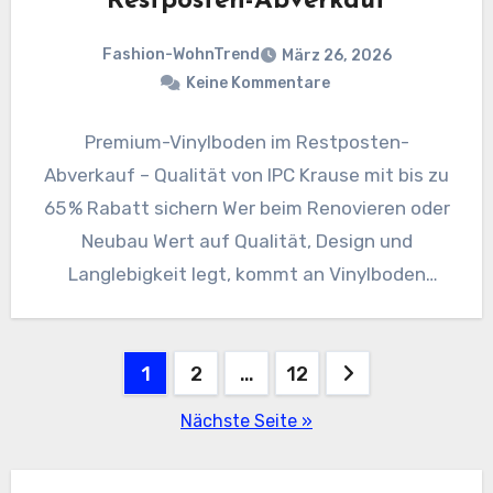
Restposten-Abverkauf
Fashion-WohnTrend
März 26, 2026
Keine Kommentare
Premium-Vinylboden im Restposten-
Abverkauf – Qualität von IPC Krause mit bis zu
65 % Rabatt sichern Wer beim Renovieren oder
Neubau Wert auf Qualität, Design und
Langlebigkeit legt, kommt an Vinylboden
kaum…
Seitennummerierung
1
2
…
12
der
Nächste Seite »
Beiträge