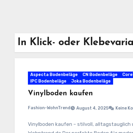
In Klick- oder Klebevaria
Aspecta Bodenbeläge
CN Bodenbeläge
Core
IPC Bodenbeläge
Joka Bodenbeläge
Vinylboden kaufen
Fashion-WohnTrend
August 4, 2025
Keine K
Vinylboden kaufen – stilvoll, alltagstauglich
Wohntrend.de Der perfekte Boden für mode