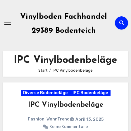
Zum
Inhalt
Vinylboden Fachhandel
springen
29389 Bodenteich
IPC Vinylbodenbeläge
Start
IPC Vinylbodenbeläge
Diverse Bodenbeläge
IPC Bodenbeläge
IPC Vinylbodenbeläge
Fashion-WohnTrend
April 13, 2025
Keine Kommentare