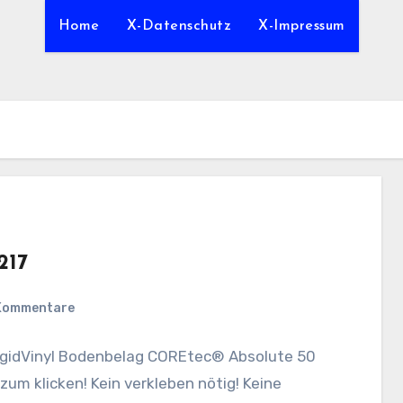
Home
X-Datenschutz
X-Impressum
217
 Kommentare
igidVinyl Bodenbelag COREtec® Absolute 50
um klicken! Kein verkleben nötig! Keine