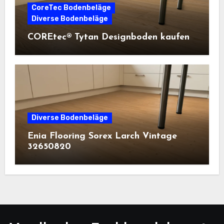
CoreTec Bodenbeläge
Diverse Bodenbeläge
COREtec® Tytan Designboden kaufen
Diverse Bodenbeläge
Enia Flooring Sorex ​Larch Vintage
32650820