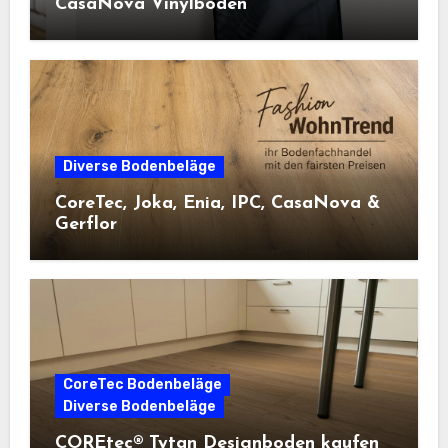
CasaNova Vinylboden
Diverse Bodenbeläge
CoreTec, Joka, Enia, IPC, CasaNova &
Gerflor
CoreTec Bodenbeläge
Diverse Bodenbeläge
COREtec® Tytan Designboden kaufen