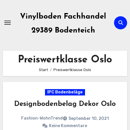
Zum
Inhalt
Vinylboden Fachhandel
springen
29389 Bodenteich
Preiswertklasse Oslo
Start
Preiswertklasse Oslo
IPC Bodenbeläge
Designbodenbelag Dekor Oslo
Fashion-WohnTrend
September 10, 2021
Keine Kommentare