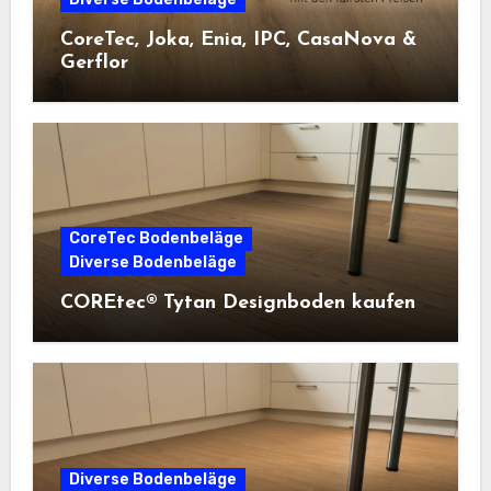
CoreTec, Joka, Enia, IPC, CasaNova &
Gerflor
CoreTec Bodenbeläge
Diverse Bodenbeläge
COREtec® Tytan Designboden kaufen
Diverse Bodenbeläge