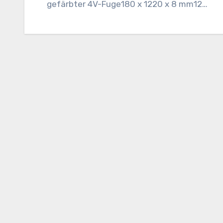
gefärbter 4V-Fuge180 x 1220 x 8 mm12…