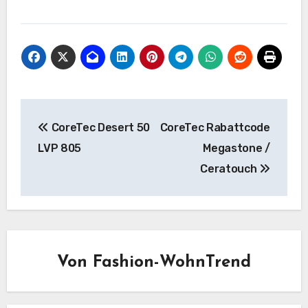
Beitragsnavigation
CoreTec Desert 50
CoreTec Rabattcode
LVP 805
Megastone /
Ceratouch
Von
Fashion-WohnTrend