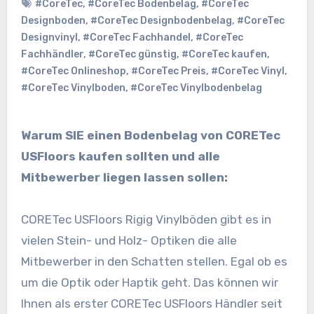
#CoreTec
,
#CoreTec Bodenbelag
,
#CoreTec
Designboden
,
#CoreTec Designbodenbelag
,
#CoreTec
Designvinyl
,
#CoreTec Fachhandel
,
#CoreTec
Fachhändler
,
#CoreTec günstig
,
#CoreTec kaufen
,
#CoreTec Onlineshop
,
#CoreTec Preis
,
#CoreTec Vinyl
,
#CoreTec Vinylboden
,
#CoreTec Vinylbodenbelag
Warum SIE einen Bodenbelag von CORETec
USFloors kaufen sollten und alle
Mitbewerber liegen lassen sollen:
CORETec USFloors Rigig Vinylböden gibt es in
vielen Stein- und Holz- Optiken die alle
Mitbewerber in den Schatten stellen. Egal ob es
um die Optik oder Haptik geht. Das können wir
Ihnen als erster CORETec USFloors Händler seit