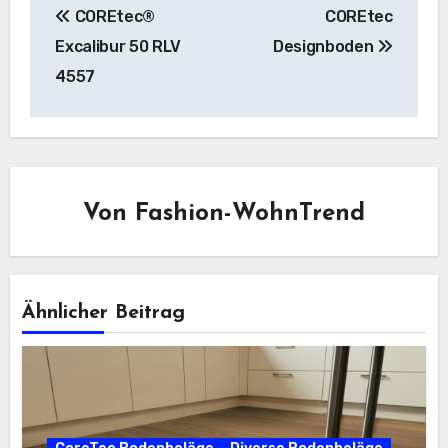
COREtec®
COREtec
Excalibur 50 RLV
Designboden
4557
Von
Fashion-WohnTrend
Ähnlicher Beitrag