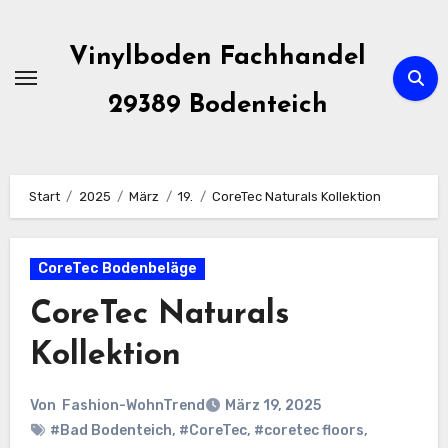
Zum
Inhalt
Vinylboden Fachhandel
springen
29389 Bodenteich
Start
2025
März
19.
CoreTec Naturals Kollektion
CoreTec Bodenbeläge
CoreTec Naturals
Kollektion
Von
Fashion-WohnTrend
März 19, 2025
#Bad Bodenteich
,
#CoreTec
,
#coretec floors
,