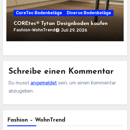
CoreTec Bodenbeläge
Diverse Bodenbeläge
COREtec® Tytan Designboden kaufen
Fashion-WohnTrend
Juli 29, 2026
Schreibe einen Kommentar
Du musst
angemeldet
sein, um einen Kommentar
abzugeben.
Fashion – WohnTrend