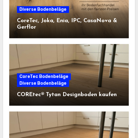
Diverse Bodenbeläge
CoreTec, Joka, Enia, IPC, CasaNova &
Gerflor
CoreTec Bodenbeläge
Diverse Bodenbeläge
COREtec® Tytan Designboden kaufen