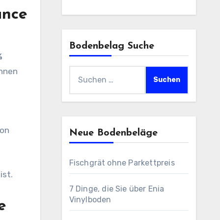
ance
Bodenbelag Suche
%
Ihnen
Suchen
nach:
von
Neue Bodenbeläge
Fischgrät ohne Parkettpreis
ist.
7 Dinge, die Sie über Enia
Vinylboden
e