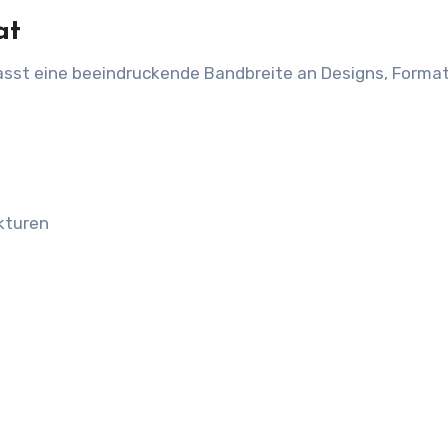
at
sst eine beeindruckende Bandbreite an Designs, Forma
kturen