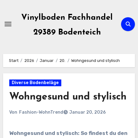
Zum
Inhalt
Vinylboden Fachhandel
springen
29389 Bodenteich
Start
2026
Januar
20.
Wohngesund und stylisch
Diverse Bodenbeläge
Wohngesund und stylisch
Von
Fashion-WohnTrend
Januar 20, 2026
Wohngesund und stylisch: So findest du den