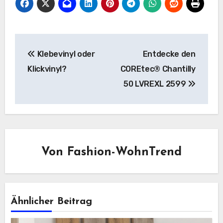
Beitragsnavigation
Klebevinyl oder
Entdecke den
Klickvinyl?
COREtec® Chantilly
50 LVREXL 2599
Von
Fashion-WohnTrend
Ähnlicher Beitrag