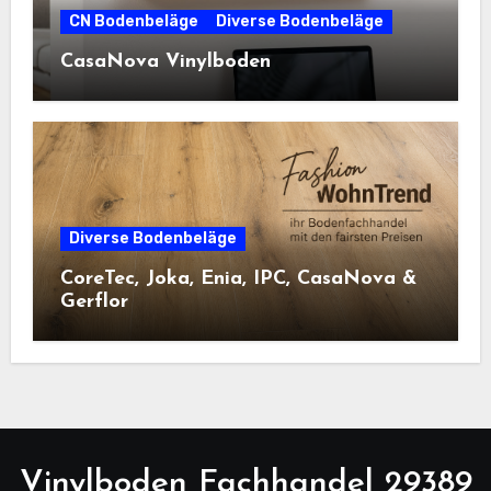
CN Bodenbeläge
Diverse Bodenbeläge
CasaNova Vinylboden
Diverse Bodenbeläge
CoreTec, Joka, Enia, IPC, CasaNova &
Gerflor
Vinylboden Fachhandel 29389