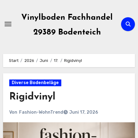
Zum
Inhalt
Vinylboden Fachhandel
springen
29389 Bodenteich
Start
2026
Juni
17.
Rigidvinyl
Diverse Bodenbeläge
Rigidvinyl
Von
Fashion-WohnTrend
Juni 17, 2026