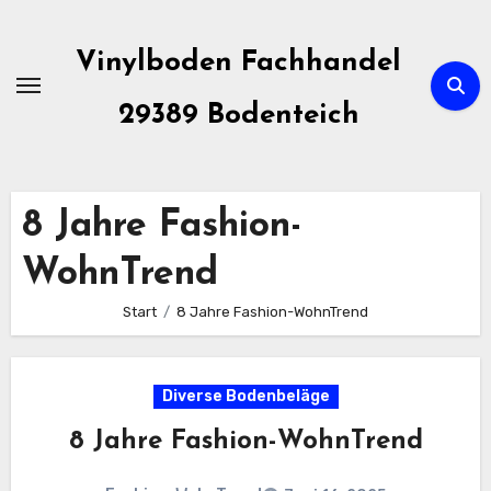
Zum
Inhalt
Vinylboden Fachhandel
springen
29389 Bodenteich
8 Jahre Fashion-
WohnTrend
Start
8 Jahre Fashion-WohnTrend
Diverse Bodenbeläge
8 Jahre Fashion-WohnTrend