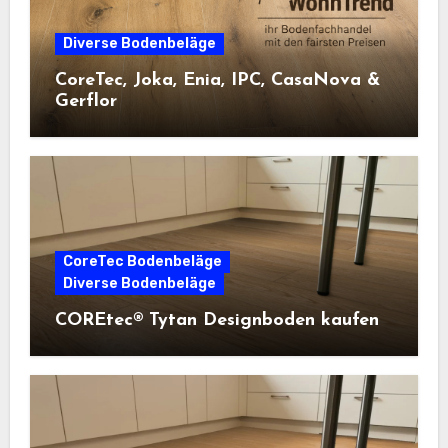
Diverse Bodenbeläge
CoreTec, Joka, Enia, IPC, CasaNova &
Gerflor
CoreTec Bodenbeläge
Diverse Bodenbeläge
COREtec® Tytan Designboden kaufen