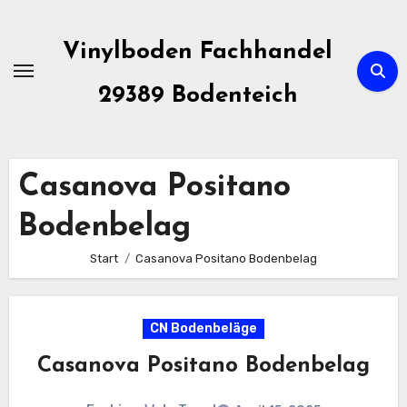
Zum
Inhalt
Vinylboden Fachhandel
springen
29389 Bodenteich
Casanova Positano
Bodenbelag
Start
Casanova Positano Bodenbelag
CN Bodenbeläge
Casanova Positano Bodenbelag