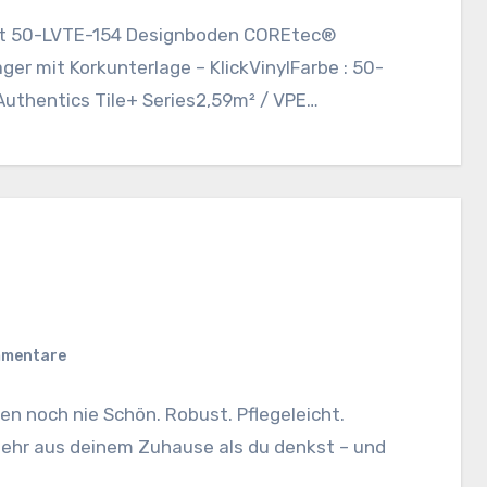
ent 50-LVTE-154 Designboden COREtec®
er mit Korkunterlage – KlickVinylFarbe : 50-
Authentics Tile+ Series2,59m² / VPE…
mmentare
n noch nie Schön. Robust. Pflegeleicht.
ehr aus deinem Zuhause als du denkst – und