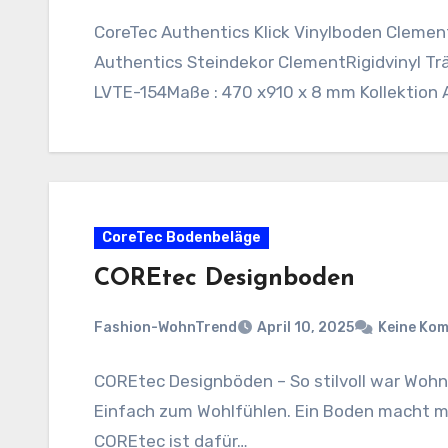
CoreTec Authentics Klick Vinylboden Clem
Authentics Steindekor ClementRigidvinyl Träg
LVTE-154Maße : 470 x910 x 8 mm Kollektion 
CoreTec Bodenbeläge
COREtec Designboden
Fashion-WohnTrend
April 10, 2025
Keine Ko
COREtec Designböden – So stilvoll war Wohne
Einfach zum Wohlfühlen. Ein Boden macht m
COREtec ist dafür…