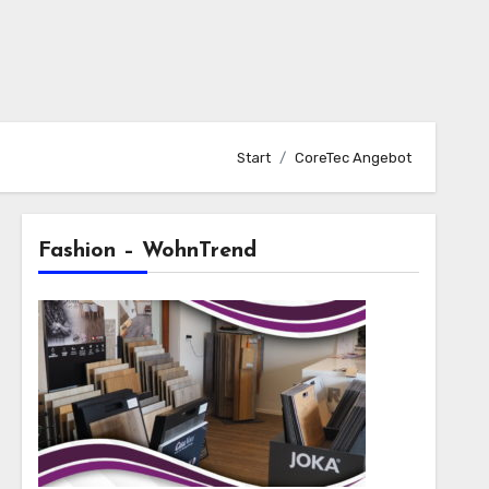
Start
CoreTec Angebot
Fashion – WohnTrend