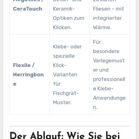
CeraTouch
Keramik-
Fliesen – mit
Optiken zum
integrierter
Klicken.
Wärme.
Für
Klebe- oder
besondere
spezielle
Verlegemust
Flexile /
Klick-
er und
Herringbon
Varianten
professionell
e
für
e Klebe-
Fischgrät-
Anwendunge
Muster.
n.
Der Ablauf: Wie Sie bei