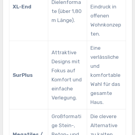
Dielenforma
XL-End
Eindruck in
te (über 1,80
offenen
m Länge).
Wohnkonzep
ten.
Eine
Attraktive
verlässliche
Designs mit
und
Fokus auf
SurPlus
komfortable
Komfort und
Wahl für das
einfache
gesamte
Verlegung.
Haus.
Großformati
Die clevere
ge Stein-,
Alternative
Megatiles /
Beton- und
zu kalten