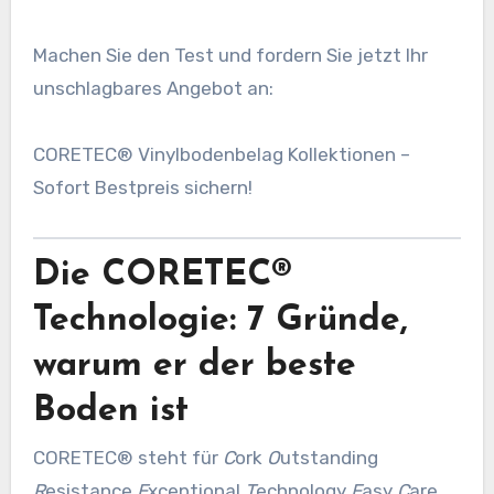
Machen Sie den Test und fordern Sie jetzt Ihr
unschlagbares Angebot an:
CORETEC® Vinylbodenbelag Kollektionen –
Sofort Bestpreis sichern!
Die CORETEC®
Technologie: 7 Gründe,
warum er der beste
Boden ist
CORETEC® steht für
C
ork
O
utstanding
R
esistance
E
xceptional
T
echnology
E
asy
C
are.