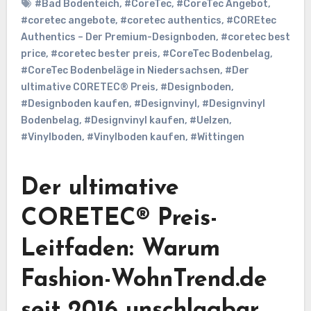
#Bad Bodenteich
,
#CoreTec
,
#CoreTec Angebot
,
#coretec angebote
,
#coretec authentics
,
#COREtec
Authentics – Der Premium-Designboden
,
#coretec best
price
,
#coretec bester preis
,
#CoreTec Bodenbelag
,
#CoreTec Bodenbeläge in Niedersachsen
,
#Der
ultimative CORETEC® Preis
,
#Designboden
,
#Designboden kaufen
,
#Designvinyl
,
#Designvinyl
Bodenbelag
,
#Designvinyl kaufen
,
#Uelzen
,
#Vinylboden
,
#Vinylboden kaufen
,
#Wittingen
Der ultimative
CORETEC® Preis-
Leitfaden: Warum
Fashion-WohnTrend.de
seit 2016 unschlagbar