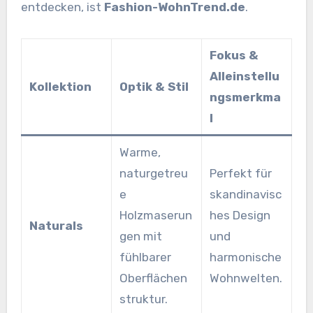
entdecken, ist
Fashion-WohnTrend.de
.
Fokus &
Alleinstellu
Kollektion
Optik & Stil
ngsmerkma
l
Warme,
naturgetreu
Perfekt für
e
skandinavisc
Holzmaserun
hes Design
Naturals
gen mit
und
fühlbarer
harmonische
Oberflächen
Wohnwelten.
struktur.