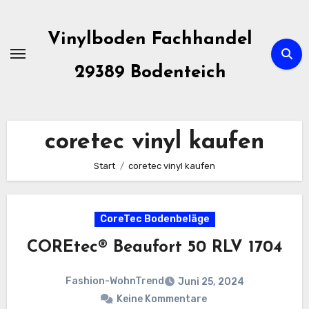
Zum
Inhalt
Vinylboden Fachhandel
springen
29389 Bodenteich
coretec vinyl kaufen
Start
coretec vinyl kaufen
CoreTec Bodenbeläge
COREtec® Beaufort 50 RLV 1704
Fashion-WohnTrend
Juni 25, 2024
Keine Kommentare