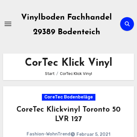
Zum
Inhalt
Vinylboden Fachhandel
springen
29389 Bodenteich
CorTec Klick Vinyl
Start
CorTec Klick Vinyl
CoreTec Bodenbeläge
CoreTec Klickvinyl Toronto 50
LVR 127
Fashion-WohnTrend
Februar 5, 2021