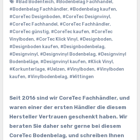
#Bad Bodenteich
,
#Bodenbelag Fachhandel
,
#Bodenbelag Fachhändler
,
#Bodenbelag kaufen
,
#CoreTec Designboden
,
#CoreTec Designvinyl
,
#CoreTec Fachhandel
,
#CoreTec Fachhändler
,
#CoreTec günstig
,
#CoreTec kaufen
,
#CoreTec
Vinylboden
,
#CorTec Klick Vinyl
,
#Designboden
,
#Designboden kaufen
,
#Designbodenbelag
,
#Designvinyl
,
#Designvinyl Bodenbelag
,
#Designvinyl
Bodenbeläge
,
#Designvinyl kaufen
,
#Klick Vinyl
,
#Korkunterlage
,
#Uelzen
,
#Vinylboden
,
#Vinylboden
kaufen
,
#Vinylbodenbelag
,
#Wittingen
Seit 2016 sind wir CoreTec Fachhändler, und
waren einer der ersten Händler die diesem
Hersteller Vertrauen geschenkt haben. Wir
beraten Sie daher sehr gerne bei diesem
CoreTec Bodenbelag, und schreiben Ihnen