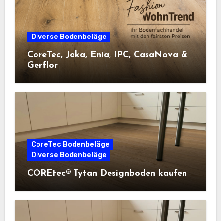
Diverse Bodenbeläge
CoreTec, Joka, Enia, IPC, CasaNova &
Gerflor
CoreTec Bodenbeläge
Diverse Bodenbeläge
COREtec® Tytan Designboden kaufen