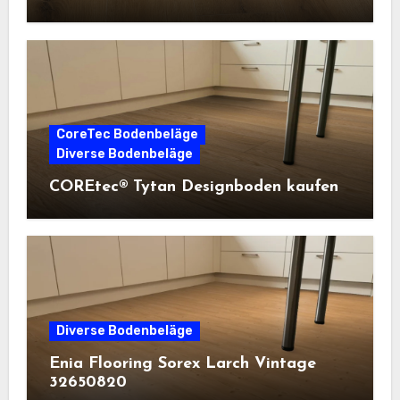
CoreTec Bodenbeläge
Diverse Bodenbeläge
COREtec® Tytan Designboden kaufen
Diverse Bodenbeläge
Enia Flooring Sorex ​Larch Vintage
32650820