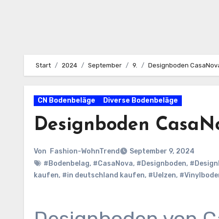
Start
2024
September
9.
Designboden CasaNova
CN Bodenbeläge
Diverse Bodenbeläge
Designboden CasaNo
Von
Fashion-WohnTrend
September 9, 2024
#Bodenbelag
,
#CasaNova
,
#Designboden
,
#Design
kaufen
,
#in deutschland kaufen
,
#Uelzen
,
#Vinylbode