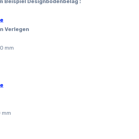
m Beispiel Designbodenbelag :
re
n Verlegen
,30 mm
re
30 mm