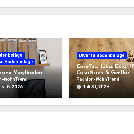
denbeläge
Diverse Bodenbeläge
se Bodenbeläge
CoreTec, Joka, Enia, I
ova Vinylboden
CasaNova & Gerflor
n-WohnTrend
Fashion-WohnTrend
st 5, 2026
Juli 31, 2026