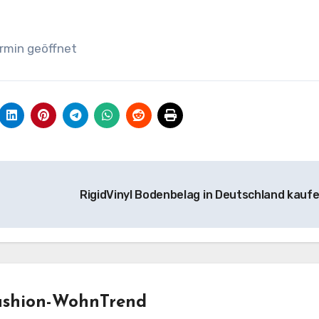
rmin geöffnet
RigidVinyl Bodenbelag in Deutschland kauf
ashion-WohnTrend