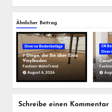
Ähnlicher Beitrag
CN Bo
Diverse Bodenbeläge
Diver
7 Dinge, die Sie über Enia
Vinylboden
CasaN
Fashion-WohnTrend
Fashio
August 6, 2026
Augu
Schreibe einen Kommentar