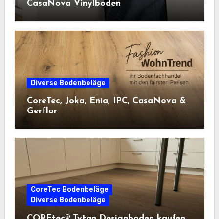
CasaNova Vinylboden
Diverse Bodenbeläge
CoreTec, Joka, Enia, IPC, CasaNova &
Gerflor
CoreTec Bodenbeläge
Diverse Bodenbeläge
COREtec® Tytan Designboden kaufen