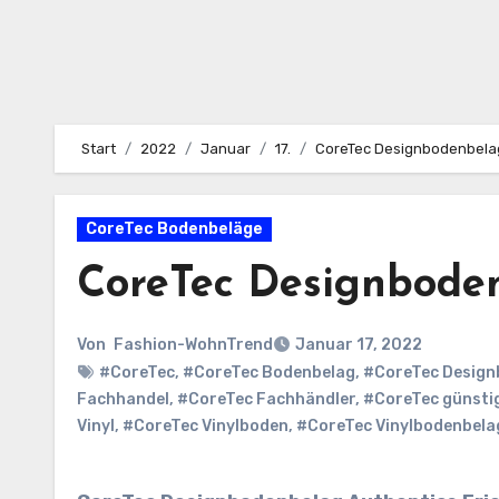
Start
2022
Januar
17.
CoreTec Designbodenbelag
CoreTec Bodenbeläge
CoreTec Designbode
Von
Fashion-WohnTrend
Januar 17, 2022
#CoreTec
,
#CoreTec Bodenbelag
,
#CoreTec Desig
Fachhandel
,
#CoreTec Fachhändler
,
#CoreTec günsti
Vinyl
,
#CoreTec Vinylboden
,
#CoreTec Vinylbodenbela