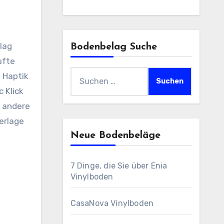
lag
Bodenbelag Suche
ufte
Suchen
e Haptik
nach:
 Klick
 andere
erlage
Neue Bodenbeläge
7 Dinge, die Sie über Enia
Vinylboden
CasaNova Vinylboden