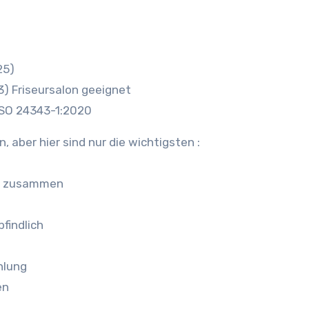
25)
3) Friseursalon geeignet
 ISO 24343-1:2020
, aber hier sind nur die wichtigsten :
ht zusammen
findlich
hlung
en