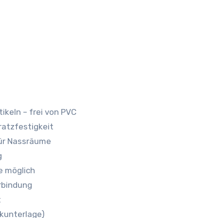
ikeln – frei von PVC
ratzfestigkeit
für Nassräume
g
e möglich
rbindung
t
rkunterlage)