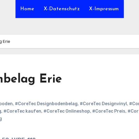
Home
X-Datenschutz
X-Impressum
 Erie
nbelag Erie
nboden
,
#CoreTec Designbodenbelag
,
#CoreTec Designvinyl
,
#Co
g
,
#CoreTec kaufen
,
#CoreTec Onlineshop
,
#CoreTec Preis
,
#Cor
g