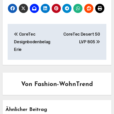
Beitragsnavigation
CoreTec
CoreTec Desert 50
Designbodenbelag
LVP 805
Erie
Von
Fashion-WohnTrend
Ähnlicher Beitrag