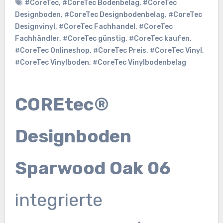
#CoreTec
,
#CoreTec Bodenbelag
,
#CoreTec
Designboden
,
#CoreTec Designbodenbelag
,
#CoreTec
Designvinyl
,
#CoreTec Fachhandel
,
#CoreTec
Fachhändler
,
#CoreTec günstig
,
#CoreTec kaufen
,
#CoreTec Onlineshop
,
#CoreTec Preis
,
#CoreTec Vinyl
,
#CoreTec Vinylboden
,
#CoreTec Vinylbodenbelag
COREtec®
Designboden
Sparwood Oak 06
integrierte