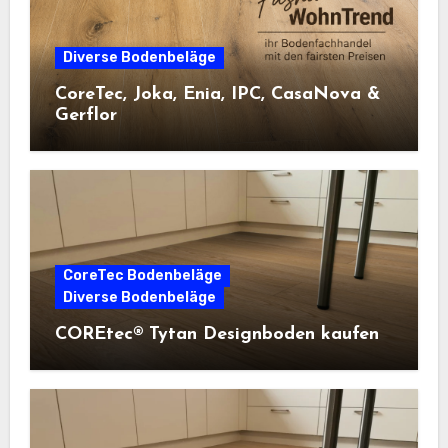
Diverse Bodenbeläge
CoreTec, Joka, Enia, IPC, CasaNova &
Gerflor
CoreTec Bodenbeläge
Diverse Bodenbeläge
COREtec® Tytan Designboden kaufen