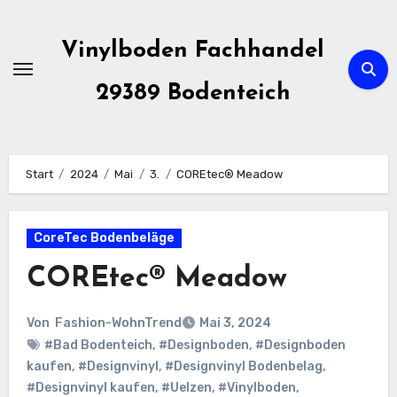
Zum
Inhalt
Vinylboden Fachhandel
springen
29389 Bodenteich
Start
2024
Mai
3.
COREtec® Meadow
CoreTec Bodenbeläge
COREtec® Meadow
Von
Fashion-WohnTrend
Mai 3, 2024
#Bad Bodenteich
,
#Designboden
,
#Designboden
kaufen
,
#Designvinyl
,
#Designvinyl Bodenbelag
,
#Designvinyl kaufen
,
#Uelzen
,
#Vinylboden
,