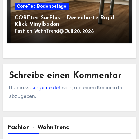
CoreTec Bodenbeläge
COREtec SurPlus – Der robuste Rigid
Klick Vinylboden
Fashion-WohnTrend
Juli 20, 2026
Schreibe einen Kommentar
Du musst
angemeldet
sein, um einen Kommentar
abzugeben.
Fashion – WohnTrend