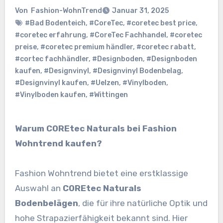
Von
Fashion-WohnTrend
Januar 31, 2025
#Bad Bodenteich
,
#CoreTec
,
#coretec best price
,
#coretec erfahrung
,
#CoreTec Fachhandel
,
#coretec
preise
,
#coretec premium händler
,
#coretec rabatt
,
#cortec fachhändler
,
#Designboden
,
#Designboden
kaufen
,
#Designvinyl
,
#Designvinyl Bodenbelag
,
#Designvinyl kaufen
,
#Uelzen
,
#Vinylboden
,
#Vinylboden kaufen
,
#Wittingen
Warum COREtec Naturals bei Fashion
Wohntrend kaufen?
Fashion Wohntrend bietet eine erstklassige
Auswahl an
COREtec Naturals
Bodenbelägen
, die für ihre natürliche Optik und
hohe Strapazierfähigkeit bekannt sind. Hier