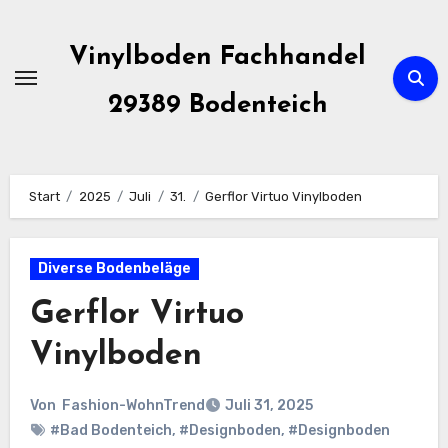
Zum
Inhalt
Vinylboden Fachhandel
springen
29389 Bodenteich
Start
2025
Juli
31.
Gerflor Virtuo Vinylboden
Diverse Bodenbeläge
Gerflor Virtuo
Vinylboden
Von
Fashion-WohnTrend
Juli 31, 2025
#Bad Bodenteich
,
#Designboden
,
#Designboden