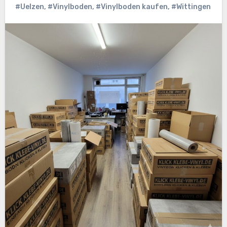
#Uelzen
,
#Vinylboden
,
#Vinylboden kaufen
,
#Wittingen