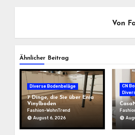
Von
F
Ähnlicher Beitrag
CN Bo
Diverse Bodenbeläge
Diver
7 Dinge, die Sie über Enia
Vinylboden
CasaN
Fashion-WohnTrend
Fashio
August 6, 2026
Augu