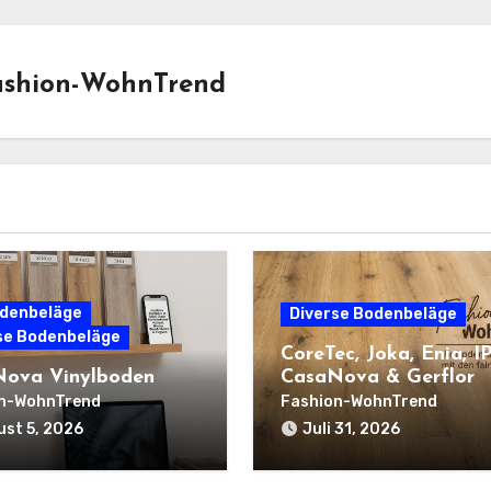
ashion-WohnTrend
denbeläge
Diverse Bodenbeläge
se Bodenbeläge
CoreTec, Joka, Enia, I
ova Vinylboden
CasaNova & Gerflor
n-WohnTrend
Fashion-WohnTrend
st 5, 2026
Juli 31, 2026