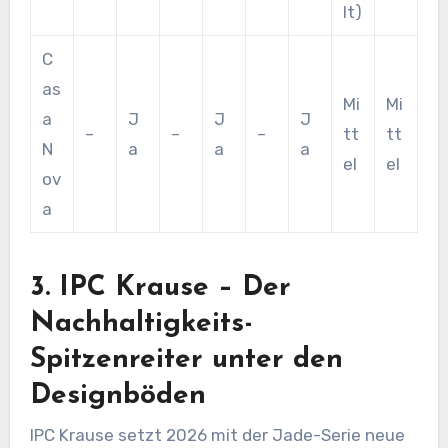
lt)
C
as
Mi
Mi
a
J
J
J
–
–
–
tt
tt
N
a
a
a
el
el
ov
a
3. IPC Krause – Der
Nachhaltigkeits-
Spitzenreiter unter den
Designböden
IPC Krause setzt 2026 mit der Jade-Serie neue