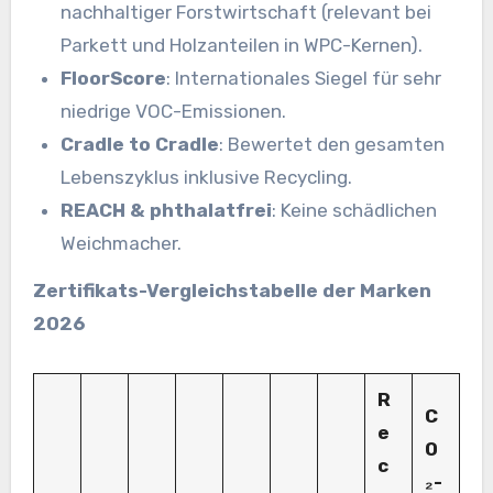
nachhaltiger Forstwirtschaft (relevant bei
Parkett und Holzanteilen in WPC-Kernen).
FloorScore
: Internationales Siegel für sehr
niedrige VOC-Emissionen.
Cradle to Cradle
: Bewertet den gesamten
Lebenszyklus inklusive Recycling.
REACH & phthalatfrei
: Keine schädlichen
Weichmacher.
Zertifikats-Vergleichstabelle der Marken
2026
R
C
e
O
c
₂-