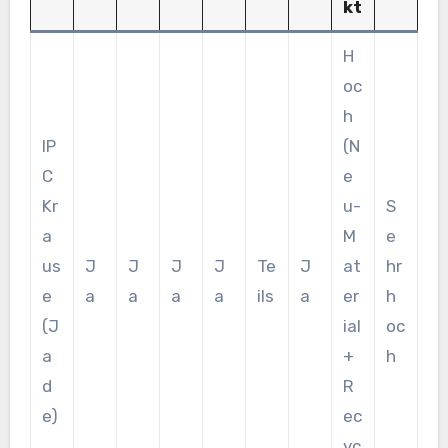
kt
H
oc
h
IP
(N
C
e
Kr
u-
S
a
M
e
us
J
J
J
J
Te
J
at
hr
e
a
a
a
a
ils
a
er
h
(J
ial
oc
a
+
h
d
R
e)
ec
yc