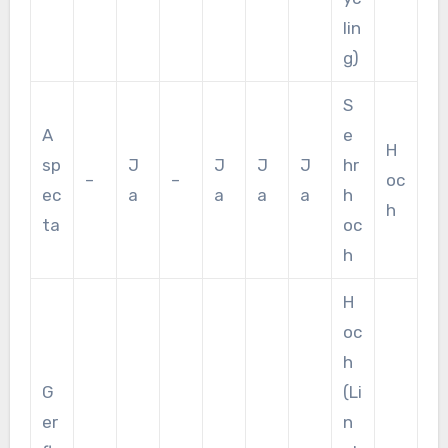
lin
g)
S
A
e
H
sp
J
J
J
J
hr
–
–
oc
ec
a
a
a
a
h
h
ta
oc
h
H
oc
h
G
(Li
er
n