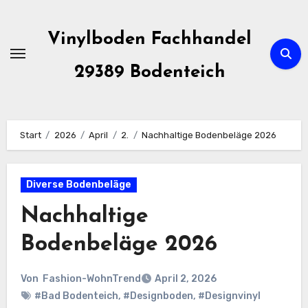
Zum
Inhalt
Vinylboden Fachhandel
springen
29389 Bodenteich
Start
2026
April
2.
Nachhaltige Bodenbeläge 2026
Diverse Bodenbeläge
Nachhaltige
Bodenbeläge 2026
Von
Fashion-WohnTrend
April 2, 2026
#Bad Bodenteich
,
#Designboden
,
#Designvinyl