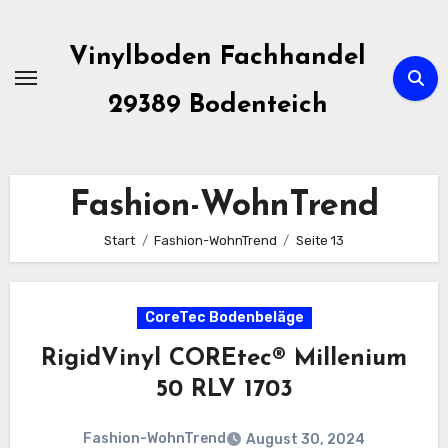
Zum
Inhalt
Vinylboden Fachhandel
springen
29389 Bodenteich
Fashion-WohnTrend
Start
Fashion-WohnTrend
Seite 13
CoreTec Bodenbeläge
RigidVinyl COREtec® Millenium
50 RLV 1703
Fashion-WohnTrend
August 30, 2024