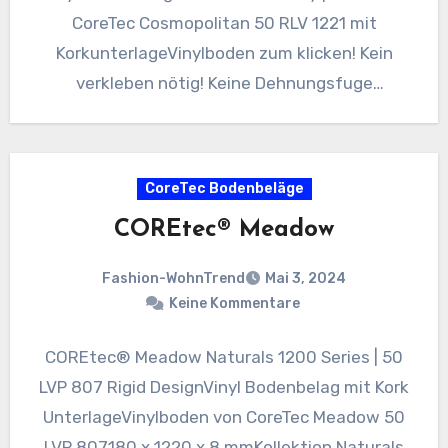
CoreTec Cosmopolitan 50 RLV 1221 mit
KorkunterlageVinylboden zum klicken! Kein
verkleben nötig! Keine Dehnungsfuge
nötig!Maße : 183 x 1520…
CoreTec Bodenbeläge
COREtec® Meadow
Fashion-WohnTrend
Mai 3, 2024
Keine Kommentare
COREtec® Meadow Naturals 1200 Series | 50
LVP 807 Rigid DesignVinyl Bodenbelag mit Kork
UnterlageVinylboden von CoreTec Meadow 50
LVP 807180 x 1220 x 8 mmKollektion Naturals