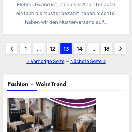
Mehraufwand ist, da dieser Anbieter auch
einfach die Muster bezahlt haben möchte,
haben wir den Musterversand auf…
Seitennummerierung
1
…
12
13
14
…
18
der
« Vorherige Seite
—
Nächste Seite »
Beiträge
Fashion – WohnTrend