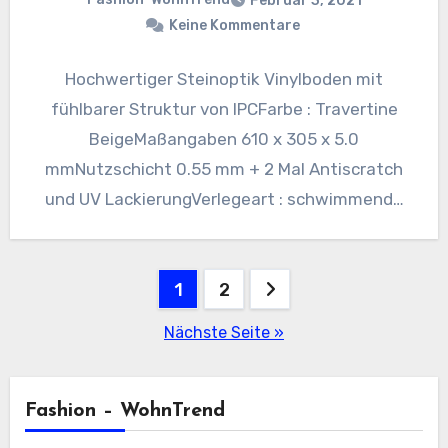
Februar 3, 2021
Keine Kommentare
Hochwertiger Steinoptik Vinylboden mit
fühlbarer Struktur von IPCFarbe : Travertine
BeigeMaßangaben 610 x 305 x 5.0
mmNutzschicht 0.55 mm + 2 Mal Antiscratch
und UV LackierungVerlegeart : schwimmende
Verlegung –…
Seitennummerierung
1
2
der
Nächste Seite »
Beiträge
Fashion – WohnTrend