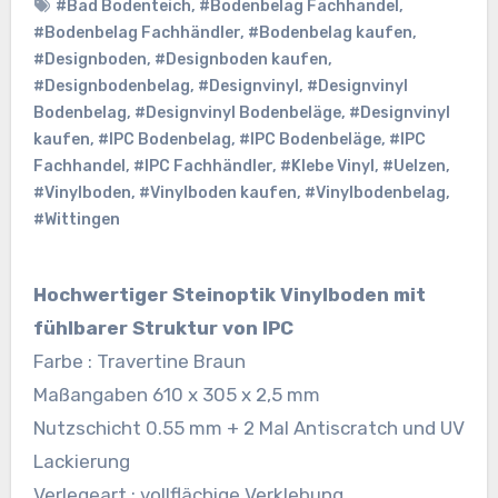
#Bad Bodenteich
,
#Bodenbelag Fachhandel
,
#Bodenbelag Fachhändler
,
#Bodenbelag kaufen
,
#Designboden
,
#Designboden kaufen
,
#Designbodenbelag
,
#Designvinyl
,
#Designvinyl
Bodenbelag
,
#Designvinyl Bodenbeläge
,
#Designvinyl
kaufen
,
#IPC Bodenbelag
,
#IPC Bodenbeläge
,
#IPC
Fachhandel
,
#IPC Fachhändler
,
#Klebe Vinyl
,
#Uelzen
,
#Vinylboden
,
#Vinylboden kaufen
,
#Vinylbodenbelag
,
#Wittingen
Hochwertiger Steinoptik Vinylboden mit
fühlbarer Struktur von IPC
Farbe : Travertine Braun
Maßangaben 610 x 305 x 2,5 mm
Nutzschicht 0.55 mm + 2 Mal Antiscratch und UV
Lackierung
Verlegeart : vollflächige Verklebung