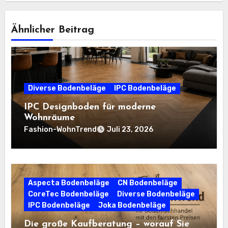
Ähnlicher Beitrag
Diverse Bodenbeläge
IPC Bodenbeläge
IPC Designboden für moderne
Wohnräume
Fashion-WohnTrend
Juli 23, 2026
Aspecta Bodenbeläge
CN Bodenbeläge
CoreTec Bodenbeläge
Diverse Bodenbeläge
IPC Bodenbeläge
Joka Bodenbeläge
Die große Kaufberatung – worauf Sie