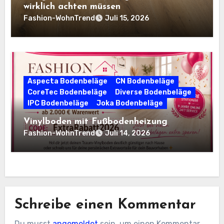
wirklich achten müssen
Fashion-WohnTrend
Juli 15, 2026
Aspecta Bodenbeläge
CN Bodenbeläge
CoreTec Bodenbeläge
Diverse Bodenbeläge
IPC Bodenbeläge
Joka Bodenbeläge
Vinylboden mit Fußbodenheizung
Fashion-WohnTrend
Juli 14, 2026
Schreibe einen Kommentar
Du musst
angemeldet
sein, um einen Kommentar