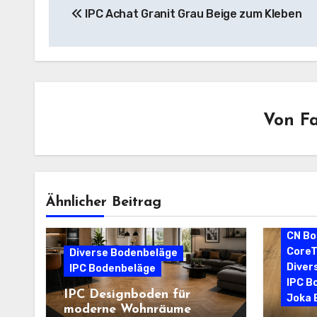
IPC Achat Granit Grau Beige zum Kleben
Von
F
Ähnlicher Beitrag
Aspec
CN Bo
CoreT
Diverse Bodenbeläge
Diver
IPC Bodenbeläge
IPC B
IPC Designboden für
Joka 
moderne Wohnräume