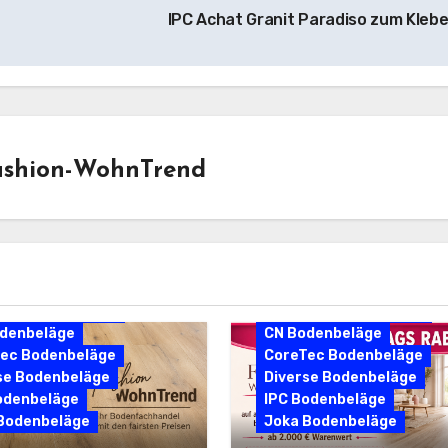
IPC Achat Granit Paradiso zum Kleb
ashion-WohnTrend
ta Bodenbeläge
Aspecta Bodenbeläge
denbeläge
CN Bodenbeläge
ec Bodenbeläge
CoreTec Bodenbeläge
se Bodenbeläge
Diverse Bodenbeläge
odenbeläge
IPC Bodenbeläge
Bodenbeläge
Joka Bodenbeläge