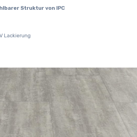
hlbarer Struktur von IPC
V Lackierung