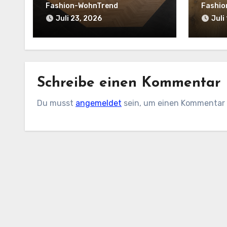
Die g
Fashion-WohnTrend
Fashio
worau
Juli 23, 2026
Juli
müsse
Schreibe einen Kommentar
Du musst
angemeldet
sein, um einen Kommentar