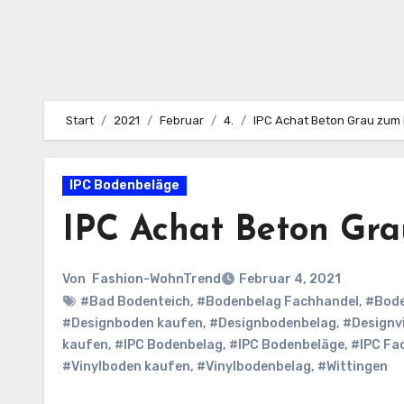
Start
2021
Februar
4.
IPC Achat Beton Grau zum
IPC Bodenbeläge
IPC Achat Beton Gr
Von
Fashion-WohnTrend
Februar 4, 2021
#Bad Bodenteich
,
#Bodenbelag Fachhandel
,
#Bode
#Designboden kaufen
,
#Designbodenbelag
,
#Designv
kaufen
,
#IPC Bodenbelag
,
#IPC Bodenbeläge
,
#IPC Fa
#Vinylboden kaufen
,
#Vinylbodenbelag
,
#Wittingen