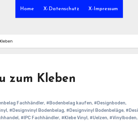
Home
X-Datenschutz
X-Impressum
 Kleben
au zum Kleben
nbelag Fachhändler
,
#Bodenbelag kaufen
,
#Designboden
,
inyl
,
#Designvinyl Bodenbelag
,
#Designvinyl Bodenbeläge
,
#Desi
chhandel
,
#IPC Fachhändler
,
#Klebe Vinyl
,
#Uelzen
,
#Vinylboden
,