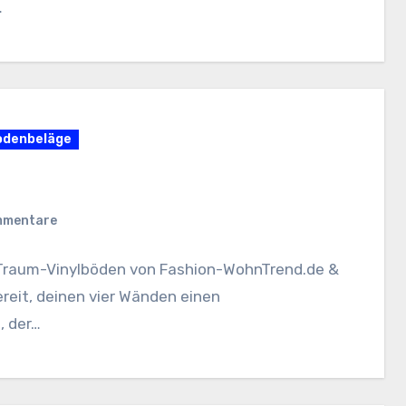
…
odenbeläge
mmentare
n Traum-Vinylböden von Fashion-WohnTrend.de &
ereit, deinen vier Wänden einen
, der…