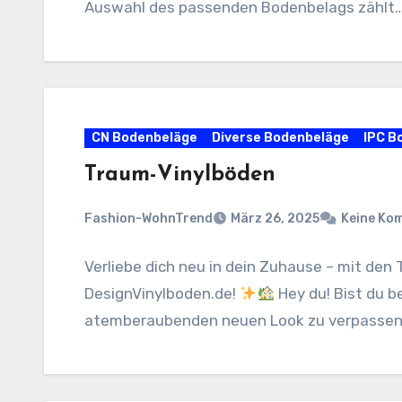
Auswahl des passenden Bodenbelags zählt
CN Bodenbeläge
Diverse Bodenbeläge
IPC B
Traum-Vinylböden
Fashion-WohnTrend
März 26, 2025
Keine Ko
Verliebe dich neu in dein Zuhause – mit de
DesignVinylboden.de!
Hey du! Bist du b
atemberaubenden neuen Look zu verpassen