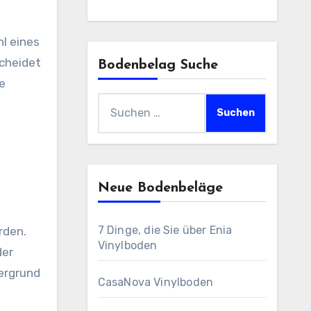
hl eines
scheidet
Bodenbelag Suche
e
Suchen
n
nach:
Neue Bodenbeläge
7 Dinge, die Sie über Enia
rden.
Vinylboden
der
ergrund
CasaNova Vinylboden