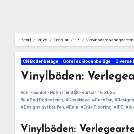
Start
2025
Februar
19.
Vinylböden: Verlegearten
CN Bodenbeläge
CoreTec Bodenbeläge
Diverse
Vinylböden: Verlege
Von
Fashion-WohnTrend
Februar 19, 2025
#Bad Bodenteich
,
#CasaNova
,
#CoreTec
,
#Design
#Designvinyl kaufen
,
#Enia
,
#Enia Flooring
,
#IPC
,
#jo
Vinylböden: Verlegeart