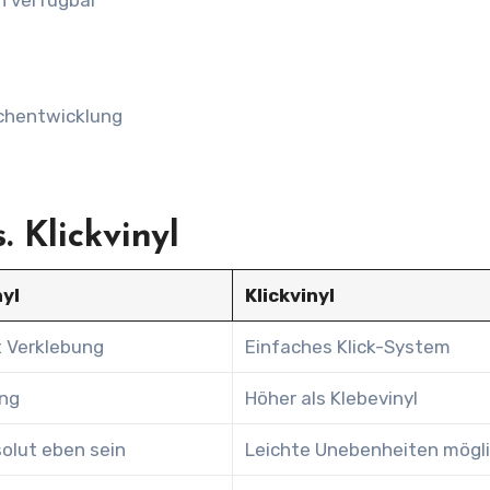
n verfügbar
chentwicklung
. Klickvinyl
nyl
Klickvinyl
t Verklebung
Einfaches Klick-System
ing
Höher als Klebevinyl
olut eben sein
Leichte Unebenheiten mögl