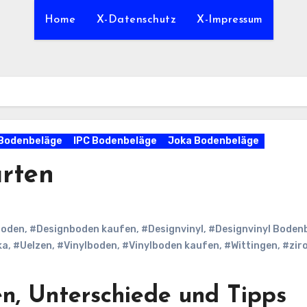
Home
X-Datenschutz
X-Impressum
 Bodenbeläge
IPC Bodenbeläge
Joka Bodenbeläge
arten
boden
,
#Designboden kaufen
,
#Designvinyl
,
#Designvinyl Boden
ka
,
#Uelzen
,
#Vinylboden
,
#Vinylboden kaufen
,
#Wittingen
,
#zir
en, Unterschiede und Tipps