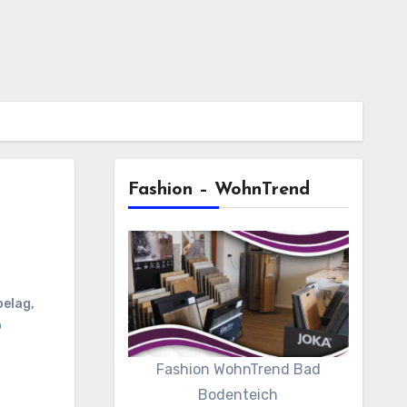
Fashion – WohnTrend
belag
,
o
Fashion WohnTrend Bad
Bodenteich